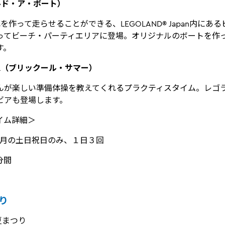
t（ビルド・ア・ボート）
を作って走らせることができる、LEGOLAND® Japan内にあ
ってビーチ・パーティエリアに登場。オリジナルのボートを作
す。
MMER（ブリックール・サマー）
んが楽しい準備体操を教えてくれるプラクティスタイム。レゴ
ビアも登場します。
イム詳細＞
7月の土日祝日のみ、１日３回
分間
り
夏まつり