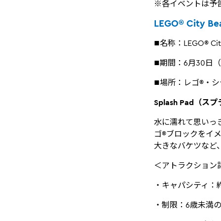
※各イベントは予
LEGO® City Be
■名称：LEGO® C
■期間：6月30日
■場所：レゴ®・
Splash Pad
水に濡れて思いっ
ゴ®ブロックをイ
大きなバケツなど
＜アトラクション
・キャパシティ：約
・制限：6歳未満の