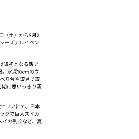
0日（土）から9月2
に、シーズナルイベン
プン以降初となる新ア
。水深10cmのウ
すべり台や遊具で遊
時期に思いっきり濡
設エリアにて、日本
ロックで巨大スイカ
スイカ割りなど、夏