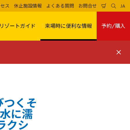
クセス
休止施設情報
よくある質問
お問合せ
JA
買
検
日
い
索
本
物
す
語
か
る
リゾートガイド
来場時に便利な情報
予約/購入
ご
閉
じ
る
遊びつくそ
y 水に濡
ラクシ