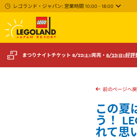
メ
レゴランド・ジャパン: 営業時間 10:00 - 18:00
イ
ン
コ
ン
テ
ン
ツ
まつりナイトチケット 8/22
:完売・
8/23
:好
(土)
(日)
へ
前のページへ戻
この夏は
う！ LE
れて思