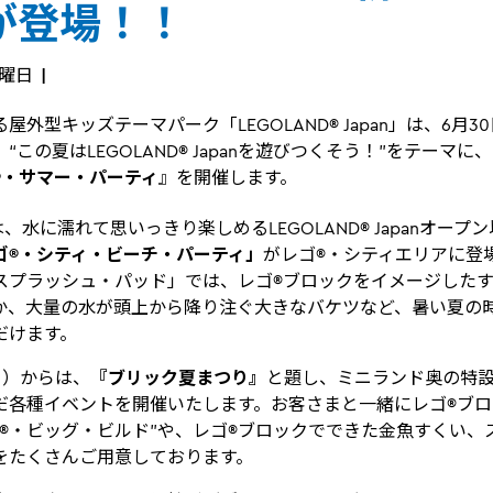
が登場！！
木曜日
外型キッズテーマパーク「LEGOLAND® Japan」は、6月3
“この夏はLEGOLAND® Japanを遊びつくそう！”をテーマ
®・サマー・パーティ
』を開催します。
は、水に濡れて思いっきり楽しめるLEGOLAND® Japanオー
ゴ®・シティ・ビーチ・パーティ」
がレゴ®・シティエリアに登場
スプラッシュ・パッド」では、レゴ®ブロックをイメージした
か、大量の水が頭上から降り注ぐ大きなバケツなど、暑い夏の
だけます。
日）からは、
『ブリック夏まつり』
と題し、ミニランド奥の特
だ各種イベントを開催いたします。お客さまと一緒にレゴ®ブ
ゴ®・ビッグ・ビルド”や、レゴ®ブロックでできた金魚すくい、
をたくさんご用意しております。