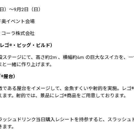
（日）～9月2日（日）
ド奥イベント会場
・コーラ株式会社
uild（レゴ®・ビッグ・ビルド）
ステージにて、高さ約2m 、横幅約4m の巨大なスイカを、一
まと一緒に作り上げます。
レゴ®屋台）
徴である屋台をイメージして、金魚すくいや射的を実施。レゴ
えます。射的では、景品にレゴ®商品をご用意しております。
ラッシュドリンク当日購入レシートを持参すると、スラッシュ
きます。