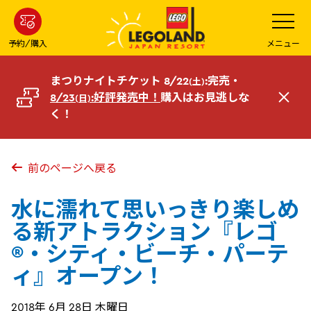
メ
メ
ニ
イ
ュ
ー
ン
予約/購入
メニュー
を
コ
開
く
ン
まつりナイトチケット 8/22
:完売・
(土)
テ
8/23
:好評発売中！
購入はお見逃しな
(日)
閉
ン
く！
じ
ツ
る
へ
前のページへ戻る
水に濡れて思いっきり楽しめ
る新アトラクション『レゴ
®・シティ・ビーチ・パーテ
ィ』オープン！
2018年 6月 28日 木曜日