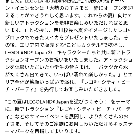
ました。LEGOLAND Japan株式会社 代表取締役トーベ
ン・イェンセンは「大勢のお子さまと一緒にオープンを迎
えることができうれしく思います。これからの夏に向けて
新しいアトラクションを是非お楽しみいただければと思
います。」と挨拶し、西川校長へ夏をイメージしたレゴ®
ブロックでできたスイカをプレゼントいたしました。そ
の後、エリア内で販売する“こどもカクテル”で乾杯し、
LEGOLAND® Japanの キャラクターたちと共に新アトラ
クションオープンのお祝いをいたしました。アトラクショ
ンを体験いただいた小学生の皆さまは、「バケツから水
がたくさん出てきて、いっぱい濡れて楽しかった。」とエ
リア全体が笑顔いっぱいで溢れ、『レゴ®・シティ・ビー
チ・パーティ』を先行してお楽しみいただきました。
“この夏はLEGOLAND® Japanを遊びつくそう！”をテーマ
に、新アトラクション『レゴ®・シティ・ビーチ・パーテ
ィ』などのサマーイベントを展開し、よりたくさんのお
子さま、そしてそのご家族にお楽しみいただけるキッズテ
ーマパークを目指してまいります。