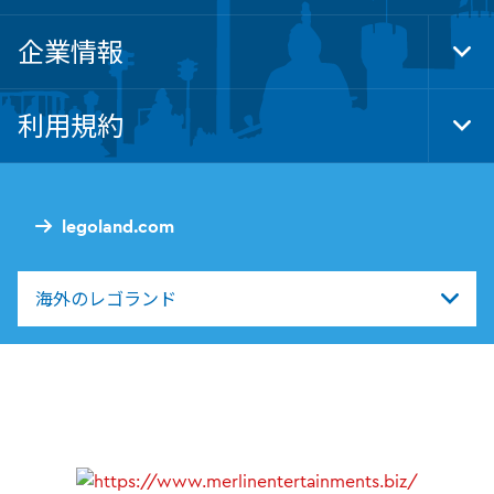
企業情報
Tog
Foo
Nav
利用規約
Tog
Foo
Nav
legoland.com
海外のレゴランド