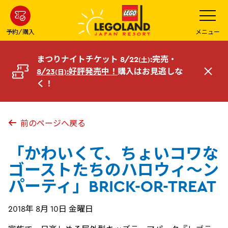
メ
メ
ニ
イ
ュ
ー
ン
予約/購入
メニュー
を
コ
開
く
ン
まつりナイトチケット 8/22
:完売・
(土)
テ
8/23
:好評発売中！
購入はお見逃しな
(日)
閉
ン
く！
じ
ツ
る
へ
前のページへ戻る
「かわいくて、ちょいコワな
ゴーストたちのハロウィ～ン
パーティ」BRICK-OR-TREAT
2018年 8月 10日 金曜日