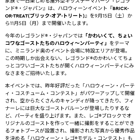
家族で一日楽しめる屋外型キッズテーマパーク『レゴラ
ンド®・ジャパン』は、ハロウィーンイベント『
BRICK-
OR-TREAT(ブリック-オア-トリート)
』を9月15日（土）か
ら11月5日（月）まで開催いたします。
今年のレゴランド®・ジャパンでは
「かわいくて、ちょい
コワなゴーストたちのハロウィ～ンパーティ」
をテーマ
に、ミニランド奥のイベント会場に特設エリアが登場。
この時期しか出会えない、レゴランド®のかわいくてちょ
っとコワいゴーストたちが開くハロウィーンパーティにみ
なさまをご招待いたします。
本イベントでは、昨年好評だった「ハロウィーン・パーテ
ィ・コスチューム・コンテスト」がパワーアップして開催
され、空からたくさんのキャンディが降ってきたり、フィ
ナーレには巨大なゴーストバルーンが登場したりするな
ど、パーティを盛り上げます。また、レゴ®ブロックでオ
リジナルのゴーストを作って一緒に撮影をすることができ
るフォトブースが設置され、撮影された写真から優秀作品
を決める「ハロウィーン・レゴ®モデル・コンテスト」も