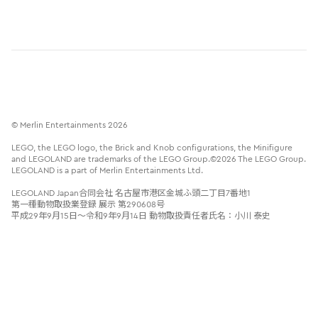
© Merlin Entertainments 2026
LEGO, the LEGO logo, the Brick and Knob configurations, the Minifigure
and LEGOLAND are trademarks of the LEGO Group.©2026 The LEGO Group.
LEGOLAND is a part of Merlin Entertainments Ltd.
LEGOLAND Japan合同会社 名古屋市港区金城ふ頭二丁目7番地1
第一種動物取扱業登録 展示 第290608号
平成29年9月15日～令和9年9月14日 動物取扱責任者氏名：小川 泰史