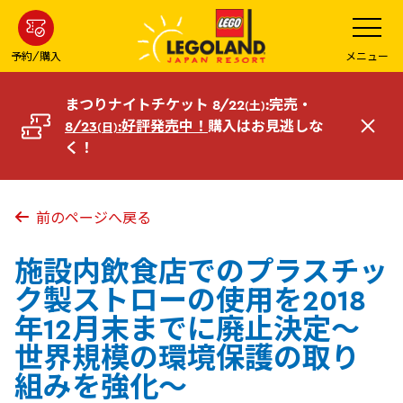
メ
メ
ニ
イ
ュ
ー
ン
予約/購入
メニュー
を
コ
開
く
ン
まつりナイトチケット 8/22
:完売・
(土)
テ
8/23
:好評発売中！
購入はお見逃しな
(日)
閉
ン
く！
じ
ツ
る
へ
前のページへ戻る
施設内飲食店でのプラスチッ
ク製ストローの使用を2018
年12月末までに廃止決定～
世界規模の環境保護の取り
組みを強化～