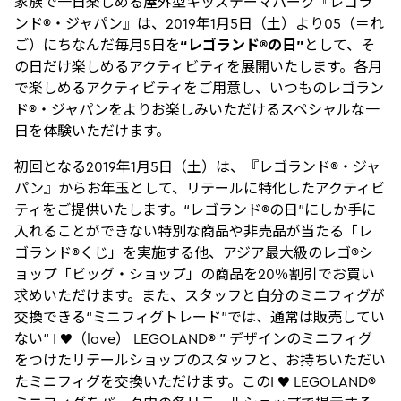
家族で一日楽しめる屋外型キッズテーマパーク『レゴラ
ンド®・ジャパン』は、2019年1月5日（土）より05（＝れ
ご）にちなんだ毎月5日を
“レゴランド®の日”
として、そ
の日だけ楽しめるアクティビティを展開いたします。各月
で楽しめるアクティビティをご用意し、いつものレゴラン
ド®・ジャパンをよりお楽しみいただけるスペシャルな一
日を体験いただけます。
初回となる2019年1月5日（土）は、『レゴランド®・ジャ
パン』からお年玉として、リテールに特化したアクティビ
ティをご提供いたします。“レゴランド®の日”にしか手に
入れることができない特別な商品や非売品が当たる「レ
ゴランド®くじ」を実施する他、アジア最大級のレゴ®シ
ョップ「ビッグ・ショップ」の商品を20％割引でお買い
求めいただけます。また、スタッフと自分のミニフィグが
交換できる“ミニフィグトレード”では、通常は販売してい
ない“ I ♥（love） LEGOLAND® ” デザインのミニフィグ
をつけたリテールショップのスタッフと、お持ちいただい
たミニフィグを交換いただけます。このI ♥ LEGOLAND®