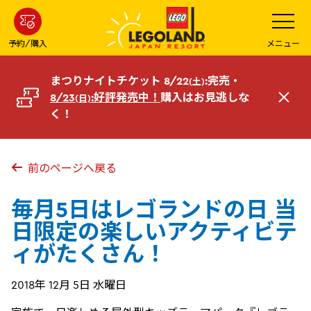
メ
メ
ニ
イ
ュ
ー
ン
予約/購入
メニュー
を
コ
開
く
ン
まつりナイトチケット 8/22
:完売・
(土)
テ
8/23
:好評発売中！
購入はお見逃しな
(日)
閉
ン
く！
じ
ツ
る
へ
前のページへ戻る
毎月5日はレゴランドの日 当
日限定の楽しいアクティビテ
ィがたくさん！
2018年 12月 5日 水曜日