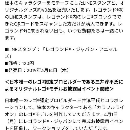
絵本のキャラクターをモチーフにしたLINEスタンプと、オ
リジナルグッズ約40品を販売いたします。レゴランド®初
のLINEスタンプは、レゴランド®内のレゴ®ブロックでで
きたQRコードをスキャンした方だけが購入できます。レ
ゴランド®に来られない日も、いつも動物たちは一緒にい
ます。
■LINEスタンプ：「レゴランド®・ジャパン・アニマル
ズ」
■価格：120円
■発売日：2019年3月14日（木）
＜日本唯一のレゴ®認定プロビルダーである三井淳平氏に
よるオリジナルレゴ®モデルお披露目イベント開催＞
日本唯一のレゴ®認定プロビルダー三井淳平氏とコラボレ
ーションして、絵本のキャラクターである「カラフルライ
オン」のレゴ®モデルを制作していただきます。4月1日
（月）にレゴランド®・ジャパンにて完成お披露目イベン
トを開催し、ワークショップをしていただきます。