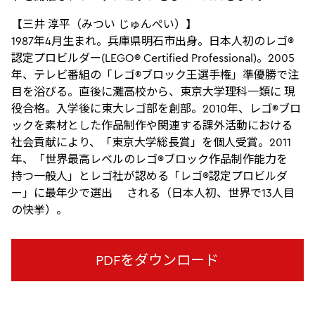
【三井 淳平（みつい じゅんぺい）】
1987年4月生まれ。兵庫県明石市出身。日本人初のレゴ®
認定プロビルダー(LEGO® Certified Professional)。2005
年、テレビ番組の「レゴ®ブロック王選手権」準優勝で注
目を浴びる。直後に灘高校から、東京大学理科一類に 現
役合格。入学後に東大レゴ部を創部。2010年、レゴ®ブロ
ックを素材とした作品制作や関連する課外活動における
社会貢献により、「東京大学総長賞」を個人受賞。2011
年、「世界最高レベルのレゴ®ブロック作品制作能力を
持つ一般人」とレゴ社が認める「レゴ®認定プロビルダ
ー」に最年少で選出 される（日本人初、世界で13人目
の快挙）。
PDFをダウンロード