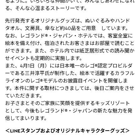
るように。いろいろな仲間がいて、みんなしあわせになれ
る、そんな心温まるストーリーです。
先行発売するオリジナルグッズは、ぬいぐるみやハンド
タオル、文房具、傘など約40品をご用意 しています。
なお、レゴランド®・ジャパン・ホテルでは、客室全室に
絵本を備え付け、宿泊されたお客さまはお部屋で読むこと
ができます。また、ホテル内では紙芝居形式での読み聞か
せイベントも定期的に実施します。
また、4月1日（月）には日本唯一のレゴ®認定プロビルダ
ーである三井淳平氏が制作した、絵本で活躍するカラフル
ライオンのレゴ®モデルのお披露目イベントを開催しま
す。本件に関する取材につきましては、後日ご案内をさせ
ていただきます。
お子さまとそのご家族に笑顔を提供するキッズリゾート
として、今後もレゴランド®・ジャパンの新たな魅力を発
信してまいります。
＜LINEスタンプおよびオリジナルキャラクターグッズ＞