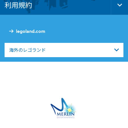
利用規約
Tog
Foo
Nav
legoland.com
海外のレゴランド