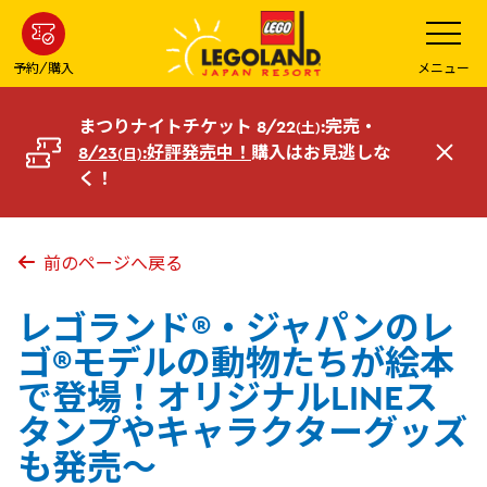
メ
メ
ニ
イ
ュ
ー
ン
予約/購入
メニュー
を
コ
開
く
ン
まつりナイトチケット 8/22
:完売・
(土)
テ
8/23
:好評発売中！
購入はお見逃しな
(日)
閉
ン
く！
じ
ツ
る
へ
前のページへ戻る
レゴランド®・ジャパンのレ
ゴ®モデルの動物たちが絵本
で登場！オリジナルLINEス
タンプやキャラクターグッズ
も発売～