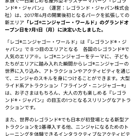
家族で一日楽しめる屋外型キッズテーマパーク『レゴラ
ンド®・ジャパン』（運営：レゴランド・ジャパン株式会
社）は、2017年4月の開業後初となるパークを拡張しての
新エリア
「レゴ®ニンジャゴー・ワールド」のグランドオ
ープン日を7月1日（月）に決定いたしました。
「レゴ®ニンジャゴー・ワールド」は『レゴランド®・ジ
ャパン』で８つ目のエリアとなる 各国のレゴランド®で
人気のエリア※。レゴ®ニンジャゴーをテーマに、子ども
たちがエリアに踏み入れた瞬間からレゴ®ニンジャゴーの
世界に入り込み、アトラクションやアクティビティを通じ
て、ニンジャのスキルを身につけることができます。大型
ライド系アトラクション「フライング・ニンジャゴー®」
は、お子さまはもちろん、大人の方も楽しめる『レゴラ
ンド®・ジャパン』の目玉の1つとなるスリリングなアトラ
クションです。
また、世界のレゴランド®でも日本が初登場となる新型ア
トラクションを2基導入する他、ニンジャになるためのト
レーニングを体験できるインタラクティブなアクティビテ