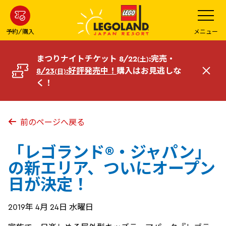
メ
メ
ニ
イ
ュ
ー
ン
予約/購入
メニュー
を
コ
開
く
ン
まつりナイトチケット 8/22
:完売・
(土)
テ
8/23
:好評発売中！
購入はお見逃しな
(日)
閉
ン
く！
じ
ツ
る
へ
前のページへ戻る
「レゴランド®・ジャパン」
の新エリア、ついにオープン
日が決定！
2019年 4月 24日 水曜日