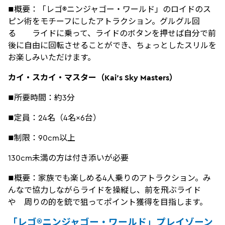
■概要：「レゴ®ニンジャゴー・ワールド」のロイドのス
ピン術をモチーフにしたアトラクション。グルグル回
る ライドに乗って、ライドのボタンを押せば自分で前
後に自由に回転させることができ、ちょっとしたスリルを
お楽しみいただけます。
カイ・スカイ・マスター（Kai’s Sky Masters）
■所要時間：約3分
■定員：24名（4名×6台）
■制限：90cm以上
130cm未満の方は付き添いが必要
■概要：家族でも楽しめる4人乗りのアトラクション。み
んなで協力しながらライドを操縦し、前を飛ぶライド
や 周りの的を銃で狙ってポイント獲得を目指します。
「レゴ®ニンジャゴー・ワールド」プレイゾーン