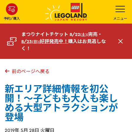
メ
メ
ニ
イ
ュ
ー
ン
予約/購入
メニュー
を
コ
開
く
ン
まつりナイトチケット 8/22
:完売・
(土)
テ
8/23
:好評発売中！
購入はお見逃しな
(日)
閉
ン
く！
じ
ツ
る
へ
前のページへ戻る
新エリア詳細情報を初公
開！～子どもも大人も楽し
める大型アトラクションが
登場
2019年 5月 28日 火曜日