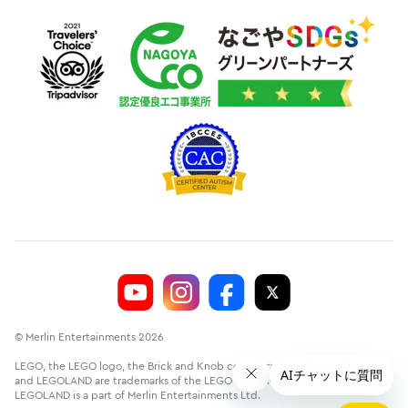
© Merlin Entertainments 2026
LEGO, the LEGO logo, the Brick and Knob configurations, the Minifigure
and LEGOLAND are trademarks of the LEGO Group.©2026 The LEGO Group.
LEGOLAND is a part of Merlin Entertainments Ltd.