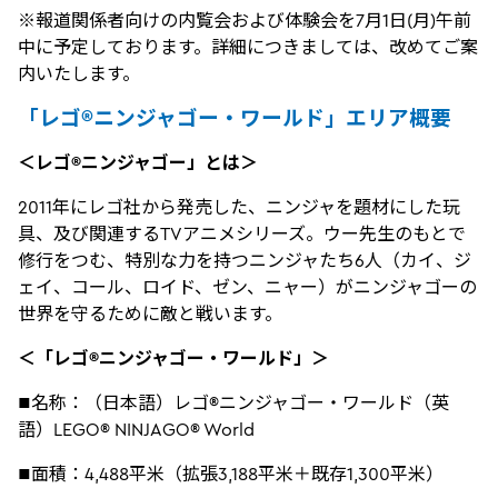
※報道関係者向けの内覧会および体験会を7月1日(月)午前
中に予定しております。詳細につきましては、改めてご案
内いたします。
「レゴ®ニンジャゴー・ワールド」エリア概要
＜レゴ®ニンジャゴー」とは＞
2011年にレゴ社から発売した、ニンジャを題材にした玩
具、及び関連するTVアニメシリーズ。ウー先生のもとで
修行をつむ、特別な力を持つニンジャたち6人（カイ、ジ
ェイ、コール、ロイド、ゼン、ニャー）がニンジャゴーの
世界を守るために敵と戦います。
＜「レゴ®ニンジャゴー・ワールド」＞
■名称：（日本語）レゴ®ニンジャゴー・ワールド（英
語）LEGO® NINJAGO® World
■面積：4,488平米（拡張3,188平米＋既存1,300平米）