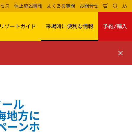
クセス
休止施設情報
よくある質問
お問合せ
JA
買
検
日
い
索
本
物
す
語
か
る
リゾートガイド
来場時に便利な情報
予約/購入
ご
閉
じ
る
ワール
海地方に
ペーンホ