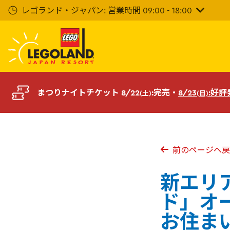
メ
レゴランド・ジャパン: 営業時間 09:00 - 18:00
イ
ン
コ
ン
テ
ン
ツ
まつりナイトチケット 8/22
:完売・
8/23
:好
(土)
(日)
へ
前のページへ戻
新エリ
ド」オ
お住ま