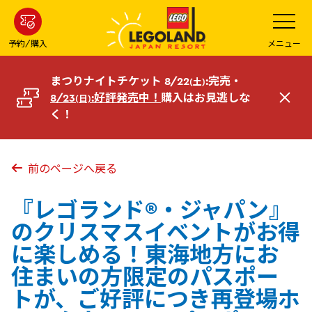
メ
メ
ニ
イ
ュ
ー
ン
予約/購入
メニュー
を
コ
開
く
ン
まつりナイトチケット 8/22
:完売・
(土)
テ
8/23
:好評発売中！
購入はお見逃しな
(日)
閉
ン
く！
じ
ツ
る
へ
前のページへ戻る
『レゴランド®・ジャパン』
のクリスマスイベントがお得
に楽しめる！東海地方にお
住まいの方限定のパスポー
トが、ご好評につき再登場ホ