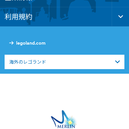
Foo
Nav
利用規約
Tog
Foo
Nav
legoland.com
海外のレゴランド