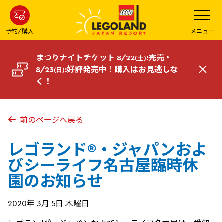
メ
メ
ニ
イ
ュ
ー
ン
予約/購入
メニュー
を
コ
開
く
ン
まつりナイトチケット 8/22
:完売・
(土)
テ
8/23
:好評発売中！
購入はお見逃しな
(日)
閉
ン
く！
じ
ツ
る
へ
前のページへ戻る
レゴランド®・ジャパンおよ
びシーライフ名古屋臨時休
園のお知らせ
2020年 3月 5日 木曜日
®