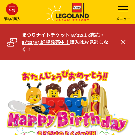
メ
メ
ニ
イ
ュ
ー
ン
予約/購入
メニュー
を
コ
開
く
ン
まつりナイトチケット 8/22
:完売・
(土)
テ
8/23
:好評発売中！
購入はお見逃しな
(日)
閉
ン
く！
じ
ツ
る
へ