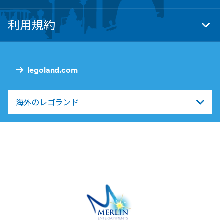
Foo
Nav
利用規約
Tog
Foo
Nav
legoland.com
海外のレゴランド