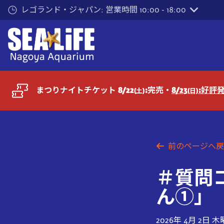
メ
レゴランド・ジャパン: 営業時間 10:00 - 18:00
イ
ン
コ
ン
テ
ン
ツ
まつりナイトチケット 8/22
:完売・
8/23
:好評
(土)
(日)
へ
前のページへ戻
＃質問
ん①」
2026年 4月 2日 