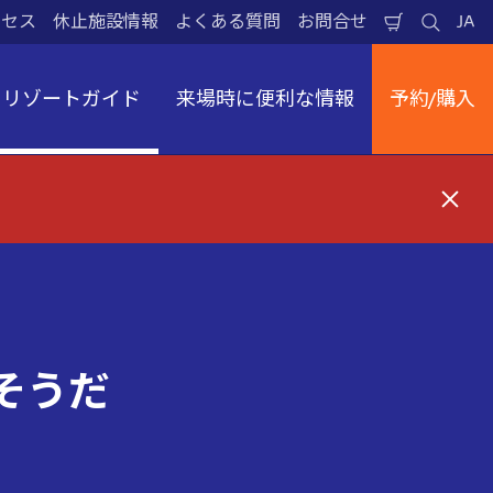
クセス
休止施設情報
よくある質問
お問合せ
JA
買
検
日
い
索
本
物
す
語
か
る
リゾートガイド
来場時に便利な情報
予約/購入
ご
閉
じ
る
そうだ