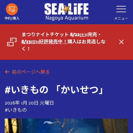
メ
メ
ニ
イ
ュ
ー
ン
メニュー
予約/購入
を
コ
開
く
ン
まつりナイトチケット 8/22
:完売・
(土)
テ
8/23
:好評発売中！
購入はお見逃しな
(日)
閉
ン
く！
じ
ツ
る
へ
前のページへ戻る
#いきもの 「かいせつ」
2026年 1月 20日 火曜日
#いきもの