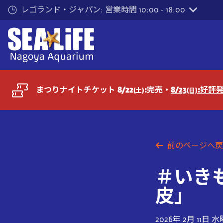
メ
レゴランド・ジャパン: 営業時間 10:00 - 18:00
イ
ン
コ
ン
テ
ン
ツ
まつりナイトチケット 8/22
:完売・
8/23
:好評
(土)
(日)
へ
前のページへ戻
＃いき
皮」
2026年 2月 11日 