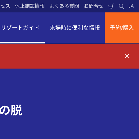
クセス
休止施設情報
よくある質問
お問合せ
JA
買
検
日
い
索
本
物
す
語
か
る
リゾートガイド
来場時に便利な情報
予約/購入
ご
閉
じ
る
の脱