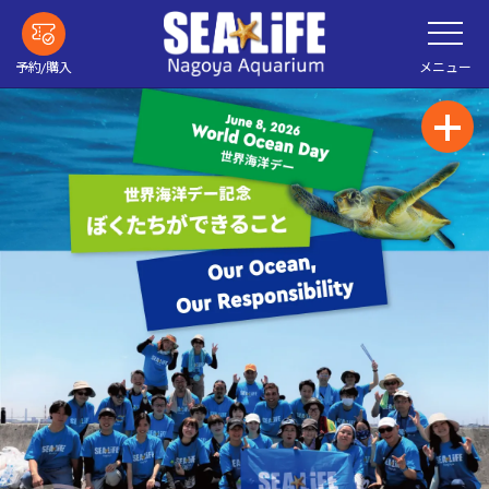
メ
メ
イ
ニ
ン
ュ
ー
コ
メニュー
予約/購入
を
ン
開
く
テ
ン
ツ
へ