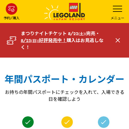
メ
メ
ニ
イ
ュ
ー
ン
予約/購入
メニュー
を
コ
開
く
ン
まつりナイトチケット 8/22
:完売・
(土)
テ
8/23
:好評発売中！
購入はお見逃しな
(日)
閉
ン
く！
じ
ツ
る
へ
年間パスポート・カレンダー
お持ちの年間パスポートにチェックを入れて、入場できる
日を確認しよう