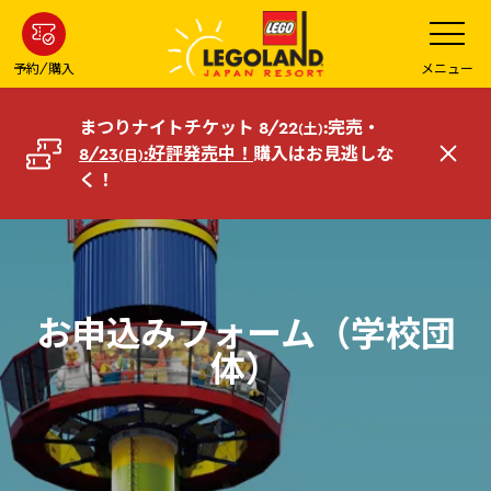
メ
メ
ニ
イ
ュ
ー
ン
予約/購入
メニュー
を
コ
開
く
ン
まつりナイトチケット 8/22
:完売・
(土)
テ
8/23
:好評発売中！
購入はお見逃しな
(日)
閉
ン
く！
じ
ツ
る
へ
お申込みフォーム（学校団
体）