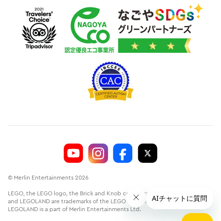
© Merlin Entertainments 2026
LEGO, the LEGO logo, the Brick and Knob configurations, the Minifigure
and LEGOLAND are trademarks of the LEGO Group.©2026 The LEGO Group.
LEGOLAND is a part of Merlin Entertainments Ltd.