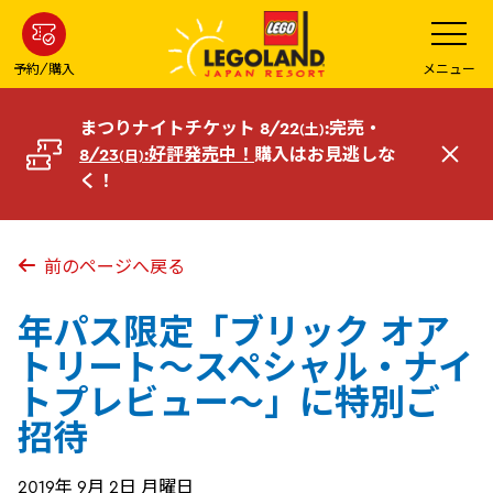
メ
メ
ニ
イ
ュ
ー
ン
予約/購入
メニュー
を
コ
開
く
ン
まつりナイトチケット 8/22
:完売・
(土)
テ
8/23
:好評発売中！
購入はお見逃しな
(日)
閉
ン
く！
じ
ツ
る
へ
前のページへ戻る
年パス限定「ブリック オア
トリート～スペシャル・ナイ
トプレビュー～」に特別ご
招待
2019年 9月 2日 月曜日