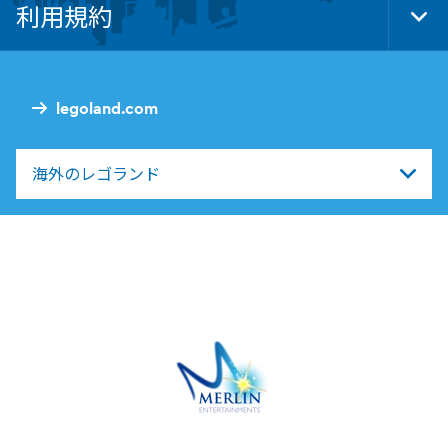
利用規約
Tog
Foo
Nav
legoland.com
海外のレゴランド