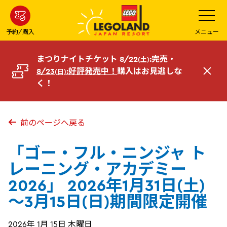
メ
メ
ニ
イ
ュ
ー
ン
予約/購入
メニュー
を
コ
開
く
ン
まつりナイトチケット 8/22
:完売・
(土)
テ
8/23
:好評発売中！
購入はお見逃しな
(日)
閉
ン
く！
じ
ツ
る
へ
前のページへ戻る
「ゴー・フル・ニンジャ ト
レーニング・アカデミー
2026」 2026年1月31日(土)
～3月15日(日)期間限定開催
2026年 1月 15日 木曜日