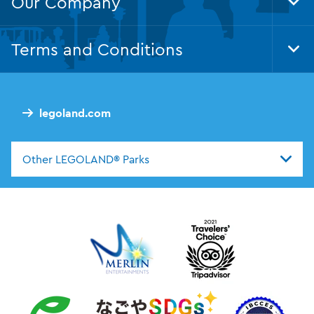
Our Company
Tog
Foo
Nav
Terms and Conditions
Tog
Foo
Nav
legoland.com
Other LEGOLAND® Parks