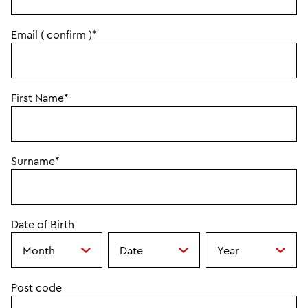
Email ( confirm )*
First Name*
Surname*
Date of Birth
Date
Date
Date
of
of
of
Birth
Birth
Birth
Post code
-
-
-
Month
Date
Year