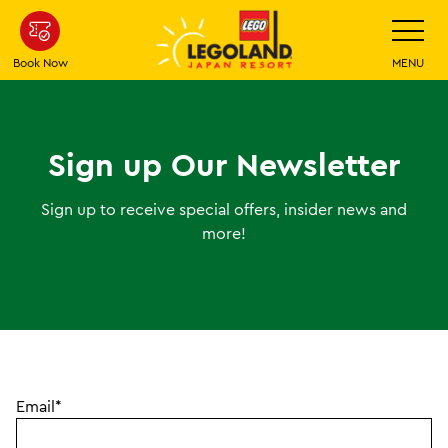
Skip
Toggle
Navigatio
To
Main
Book Now
MENU
Content
Sign up Our Newsletter
Sign up to receive special offers, insider news and
more!
Email*