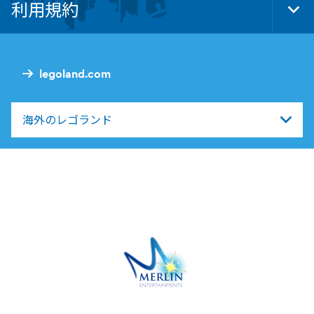
利用規約
Tog
Foo
Nav
legoland.com
海外のレゴランド