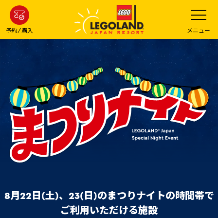
メ
メ
ニ
イ
ュ
ー
ン
予約/購入
メニュー
を
コ
開
く
ン
テ
ン
ツ
へ
8月22日(土)、23(日)のまつりナイトの
時間帯で
ご利用いただける施設