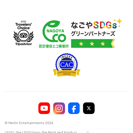
© Merlin Entertainments 2026
LEGO, the LEGO logo, the Brick and Knob configurations, the Minifigure